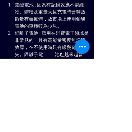
鉛酸電池 : 因為有記憶效應不易維
護、體積及重量大且充電時會釋放
微量有毒氣體，故市場上使用鉛酸
電池的車種較為少見。
鋰離子電池 : 應用在消費電子領域是
非常見的，具有高能量密度無記憶
效應，在不使用時只有緩慢電荷損
失。鋰離子電          池也越來越普
及，特斯拉、智慧型手機甚至是太
空儀器，也都是使用鋰電池當做儲
能設備。 鋰離子電池固然在儲能上
有優勢，但是過充或過放電時可能
會引發起火或是爆炸，故在選擇車
輛時，務必需挑選具合格標章的優
良電池是首要注意事項。
其他參考指標 : 
電池是消耗品，充放電次數達到一