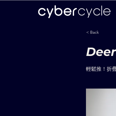
< Back
Dee
輕鬆推！折