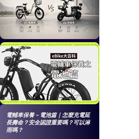
電輔車保養－電池篇｜怎麼充電延
長壽命？安全認證重要嗎？可以淋
雨嗎？